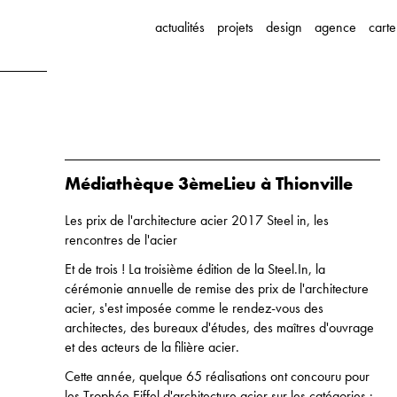
actualités
projets
design
agence
carte
Médiathèque 3èmeLieu à Thionville
Les prix de l'architecture acier 2017 Steel in, les
rencontres de l'acier
Et de trois ! La troisième édition de la Steel.In, la
cérémonie annuelle de remise des prix de l'architecture
acier, s'est imposée comme le rendez-vous des
architectes, des bureaux d'études, des maîtres d'ouvrage
et des acteurs de la filière acier.
Cette année, quelque 65 réalisations ont concouru pour
les Trophée Eiffel d'architecture acier sur les catégories :