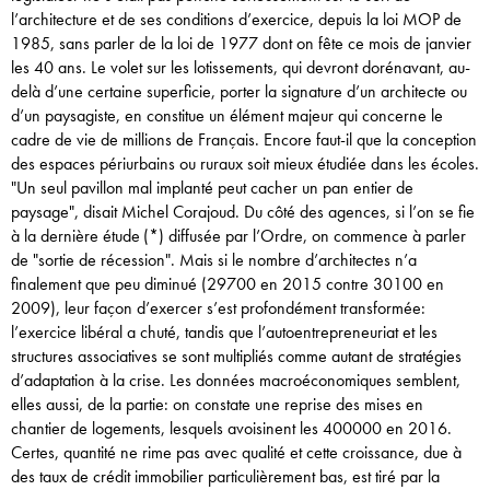
l’architecture et de ses conditions d’exercice, depuis la loi MOP de
1985, sans parler de la loi de 1977 dont on fête ce mois de ­janvier
les 40 ans. Le volet sur les lotissements, qui devront dorénavant, au-
delà d’une certaine superficie, porter la signature d’un architecte ou
d’un paysagiste, en constitue un élément majeur qui concerne le
cadre de vie de millions de Français. Encore faut-il que la conception
des espaces périurbains ou ruraux soit mieux ­étudiée dans les écoles.
"Un seul pavillon mal implanté peut cacher un pan entier de
paysage", disait Michel Corajoud. Du côté des agences, si l’on se fie
à la dernière étude (*) diffusée par l’Ordre, on commence à parler
de "sortie de récession". Mais si le nombre d’architectes n’a
finalement que peu diminué (29700 en 2015 contre 30100 en
2009), leur façon d’exercer s’est profondément transformée:
l’exercice libéral a chuté, tandis que l’autoentrepreneuriat et les
structures associatives se sont multipliés comme autant de stratégies
d’adaptation à la crise. Les données macroéconomiques semblent,
elles aussi, de la partie: on constate une reprise des mises en
chantier de logements, lesquels avoisinent les 400000 en 2016.
Certes, quantité ne rime pas avec qualité et cette croissance, due à
des taux de crédit immobilier particulièrement bas, est tiré par la