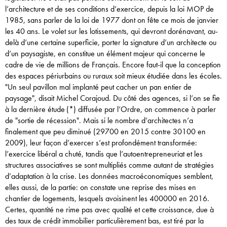
l’architecture et de ses conditions d’exercice, depuis la loi MOP de
1985, sans parler de la loi de 1977 dont on fête ce mois de ­janvier
les 40 ans. Le volet sur les lotissements, qui devront dorénavant, au-
delà d’une certaine superficie, porter la signature d’un architecte ou
d’un paysagiste, en constitue un élément majeur qui concerne le
cadre de vie de millions de Français. Encore faut-il que la conception
des espaces périurbains ou ruraux soit mieux ­étudiée dans les écoles.
"Un seul pavillon mal implanté peut cacher un pan entier de
paysage", disait Michel Corajoud. Du côté des agences, si l’on se fie
à la dernière étude (*) diffusée par l’Ordre, on commence à parler
de "sortie de récession". Mais si le nombre d’architectes n’a
finalement que peu diminué (29700 en 2015 contre 30100 en
2009), leur façon d’exercer s’est profondément transformée:
l’exercice libéral a chuté, tandis que l’autoentrepreneuriat et les
structures associatives se sont multipliés comme autant de stratégies
d’adaptation à la crise. Les données macroéconomiques semblent,
elles aussi, de la partie: on constate une reprise des mises en
chantier de logements, lesquels avoisinent les 400000 en 2016.
Certes, quantité ne rime pas avec qualité et cette croissance, due à
des taux de crédit immobilier particulièrement bas, est tiré par la