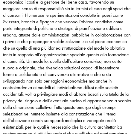
economico i costi e la gestione del bene casa, favorendo un
maggiore senso di responsabilità sia in termini di cura degli spazi che
di consumi. Numerose le sperimentazioni condotte in paesi come
Svizzera, Francia e Spagna che vedono l’abitare condiviso come
parte integrante di politiche e strategie di pianificazione edilizia e
urbana, attuate dalle amministrazioni pubbliche in collaborazione con
i privati e che propongono valide soluzioni sia sul piano economico
che su quello di una più idonea strutturazione del modello abitativo
tanto in rapporto all’organizzazione spaziale quanto alla formazione
di comunità. Un modello, quello dell’abitare condiviso, non certo
nuovo e originale, che rivendica soluzioni capaci di incentivare
forme di solidarietà e di convivenza alternative e che si sta
sviluppando non solo per ragioni economiche ma anche in
controtendenza ai modelli di individualismo diffusi nelle società
occidentali, volti a privilegiare modi di abitare basati sulla tutela della
privacy del singolo e dell’eventuale nucleo di appartenenza a scapito
della dimensione collettiva. Tutto questo emerge dagli esempi
selezionati nel numero insieme alla constatazione che il tema
dell’abitazione condivisa riguardi molteplici e variegate realtà
esistenziali, per le quali è necessario che la cultura architettonica
contemporanea si attivi facendo sì che quelli che ad oggi appaiono