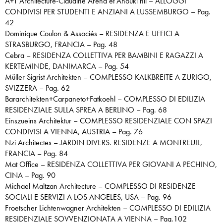
A+T Architecture-Claudine Arend et AnoukThil – ALLOGGI
CONDIVISI PER STUDENTI E ANZIANI A LUSSEMBURGO – Pag.
42
Dominique Coulon & Associés – RESIDENZA E UFFICI A
STRASBURGO, FRANCIA – Pag. 48
Cebra – RESIDENZA COLLETTIVA PER BAMBINI E RAGAZZI A
KERTEMINDE, DANIMARCA – Pag. 54
Müller Sigrist Architekten – COMPLESSO KALKBREITE A ZURIGO,
SVIZZERA – Pag. 62
Bararchitekten+Carpaneto+Fatkoehl – COMPLESSO DI EDILIZIA
RESIDENZIALE SULLA SPREA A BERLINO – Pag. 68
Einszueins Architektur – COMPLESSO RESIDENZIALE CON SPAZI
CONDIVISI A VIENNA, AUSTRIA – Pag. 76
Nzi Architectes – JARDIN DIVERS. RESIDENZE A MONTREUIL,
FRANCIA – Pag. 84
Mat Office – RESIDENZA COLLETTIVA PER GIOVANI A PECHINO,
CINA – Pag. 90
Michael Maltzan Architecture – COMPLESSO DI RESIDENZE
SOCIALI E SERVIZI A LOS ANGELES, USA – Pag. 96
Froetscher Lichtenwagner Architekten – COMPLESSO DI EDILIZIA
RESIDENZIALE SOVVENZIONATA A VIENNA – Pag.102