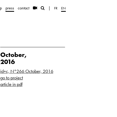
p
press
contact
|
FR
EN
October,
2016
id+c, N°266 October, 2016
go to project
article in pdf