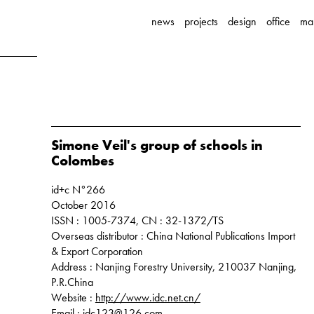
news
projects
design
office
ma
Simone Veil's group of schools in
Colombes
id+c N°266
October 2016
ISSN : 1005-7374, CN : 32-1372/TS
Overseas distributor : China National Publications Import
& Export Corporation
Address : Nanjing Forestry University, 210037 Nanjing,
P.R.China
Website :
http://www.idc.net.cn/
Email : idc123@126.com