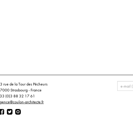
3 rue de la Tour des Pêcheurs
7000 Strasbourg - France
33 (0)3 88 32 17 61
gence@coulon-architecte.fr