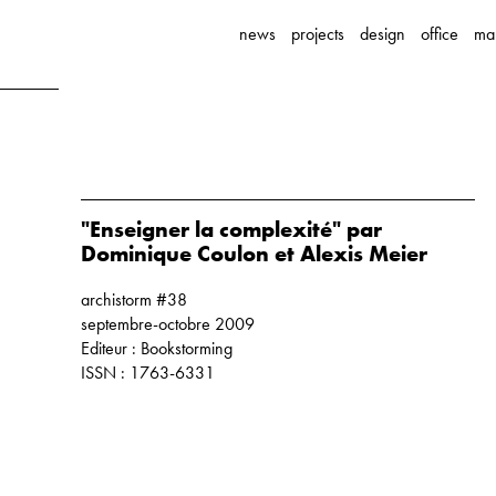
news
projects
design
office
ma
"Enseigner la complexité" par
Dominique Coulon et Alexis Meier
archistorm #38
septembre-octobre 2009
Editeur : Bookstorming
ISSN : 1763-6331