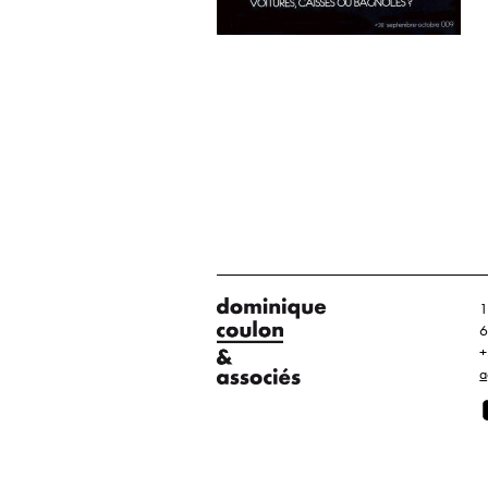
1
6
+
a