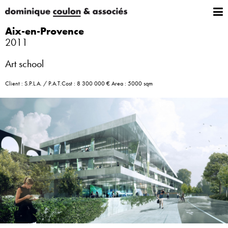
Aix-en-Provence
2011
Art school
Client : S.P.L.A. / P.A.T.Cost : 8 300 000 € Area : 5000 sqm