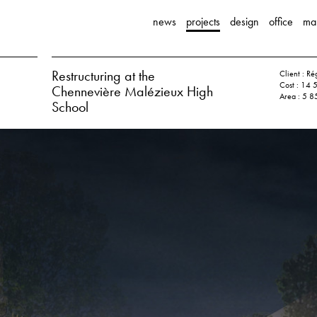
news
projects
design
office
ma
Restructuring at the
Client : Ré
Cost : 14
Chennevière Malézieux High
Area : 5 8
School