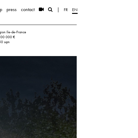
p
press
contact
|
FR
EN
gion île-de-France
 500 000 €
50 sqm