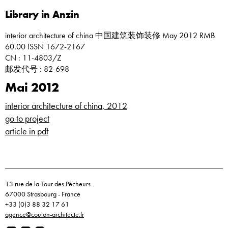
Library in Anzin
interior architecture of china 中国建筑装饰装修 May 2012 RMB
60.00 ISSN 1672-2167
CN : 11-4803/Z
邮发代号 : 82-698
Mai 2012
interior architecture of china, 2012
go to project
article in pdf
13 rue de la Tour des Pêcheurs
67000 Strasbourg - France
+33 (0)3 88 32 17 61
agence@coulon-architecte.fr