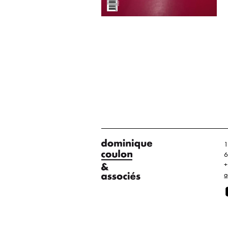
1
6
+
a