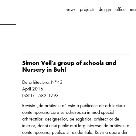
news
projects
design
office
ma
Simon Veil's group of schools and
Nursery in Buhl
De arhitectura, N°43
April 2016
ISSN : 1582-179X
Revista „de arhitectura” este o publicatie de arhitectura
contemporana care se adreseaza in mod special
arhitecttilor, designerilor, peisagistilor, arhitectilor de
interior, dar si unui public mai larg interesat de arhitectura
contemporana, publica si rezidentiala. Revista apare din