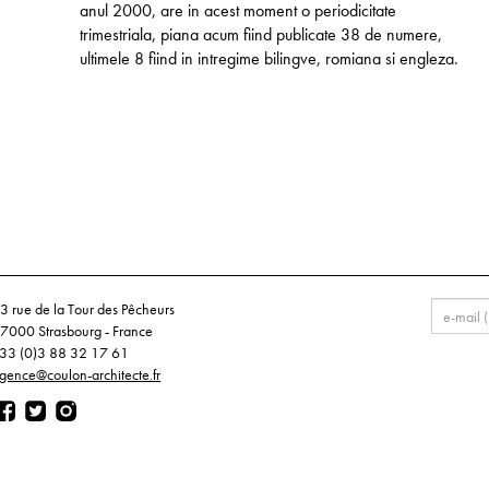
anul 2000, are in acest moment o periodicitate
trimestriala, piana acum fiind publicate 38 de numere,
ultimele 8 fiind in intregime bilingve, romiana si engleza.
3 rue de la Tour des Pêcheurs
7000 Strasbourg - France
33 (0)3 88 32 17 61
gence@coulon-architecte.fr