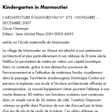
Kindergarten in Marmoutier
L’ARCHITECTURE D’AUJOURD’HUI N° 373 –NOVEMBRE –
DECEMBRE 2007
Oscar Niemeyer
Editeur : Jean Michel Place ISSN 0003-8695
article sur l’école maternelle de Marmoutier
Le village de Marmoutier en Alsace est attaché à son patrimoine
architectural et plus particulièrement à son abbaye du XI ème siècle,
l'édifice lui permettant de mettre en valeur son capital touristique.
Dans ce contexte, grâce à une démarche soucieuse de
l'environnement et a l'utilisation de matériaux fondus visuellement
dans le paysage, l'architecte strasbourgeois Dominique Coulon est
parvenu à implanter une école à l'écriture architecturale affirmée et
contemporaine. Le nouvel équipement côtoie pourtant l'abbaye à une
courte distance: 80 mètres. Les fonctions scolaires sont contenues
dans un simple carré de 36 mètres de côté. Toutefois l'imposant
volumes se greffe dans l'horizon de son site d'accueil par le biais.
d'un jeu de plis et de replis de la toiture. Ces plans obliques se