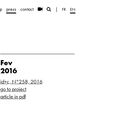
p
press
contact
|
FR
EN
Fev
2016
id+c, N°258, 2016
go to project
article in pdf