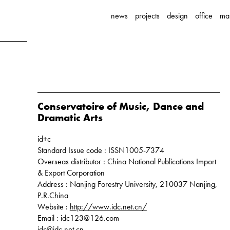
news
projects
design
office
ma
Conservatoire of Music, Dance and
Dramatic Arts
id+c
Standard Issue code : ISSN1005-7374
Overseas distributor : China National Publications Import
& Export Corporation
Address : Nanjing Forestry University, 210037 Nanjing,
P.R.China
Website :
http://www.idc.net.cn/
Email : idc123@126.com
idc@idc.net.cn