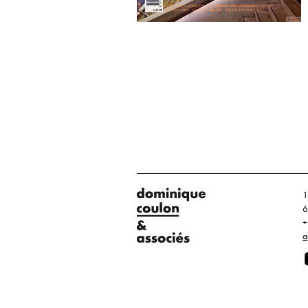
1
6
+
a