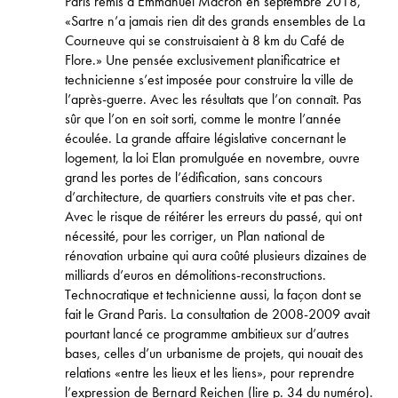
Paris remis à Emmanuel Macron en septembre 2018,
«Sartre n’a jamais rien dit des grands ensembles de La
Courneuve qui se construisaient à 8 km du Café de
Flore.» Une pensée exclusivement planificatrice et
technicienne s’est imposée pour construire la ville de
l’après-guerre. Avec les résultats que l’on connaît. Pas
sûr que l’on en soit sorti, comme le montre l’année
écoulée. La grande affaire législative concernant le
logement, la loi Elan promulguée en novembre, ouvre
grand les portes de l’édification, sans concours
d’architecture, de quartiers construits vite et pas cher.
Avec le risque de réitérer les erreurs du passé, qui ont
nécessité, pour les corriger, un Plan national de
rénovation urbaine qui aura coûté plusieurs dizaines de
milliards d’euros en démolitions-reconstructions.
Technocratique et technicienne aussi, la façon dont se
fait le Grand Paris. La consultation de 2008-2009 avait
pourtant lancé ce programme ambitieux sur d’autres
bases, celles d’un urbanisme de projets, qui nouait des
relations «entre les lieux et les liens», pour reprendre
l’expression de Bernard Reichen (lire p. 34 du numéro).