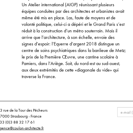
Un Atelier international (AIGP) réunissant plusieurs
équipes conduites par des architectes et urbanistes avait
même été mis en place. Las, faute de moyens et de
volonté politique, celui-ci a dépéri et le Grand Paris s’est
réduit à la construction d’un métro souterrain. Mais il
arrive que l’architecture, à son échelle, envoie des
signes d’espoir: l’Equerre d’argent 2018 distingue un
centre de soins psychiatriques dans la banlieue de Metz;
le prix de la Première Œuvre, une cantine scolaire à
Pamiers, dans l’Ariège. Soit, du nord-est au sud-ouest,
aux deux extrémités de cette «diagonale du vide» qui
traverse la France.
3 rue de la Tour des Pêcheurs
7000 Strasbourg - France
33 (0)3 88 32 17 61
gence@coulon-architecte.fr