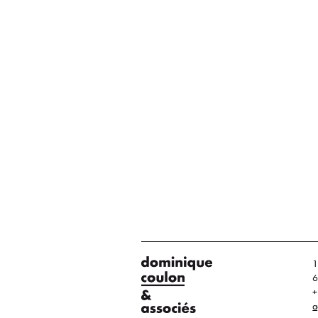
1
6
+
a