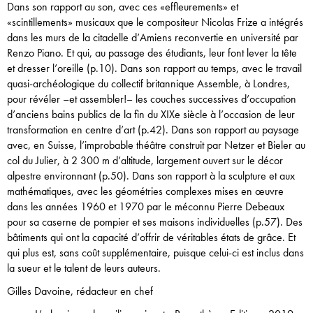
Dans son rapport au son, avec ces «effleurements» et
«scintillements» musicaux que le compositeur Nicolas Frize a intégrés
dans les murs de la citadelle d’Amiens reconvertie en université par
Renzo Piano. Et qui, au passage des étudiants, leur font lever la tête
et dresser l’oreille (p.10). Dans son rapport au temps, avec le travail
quasi-archéologique du collectif britannique Assemble, à Londres,
pour révéler –et assembler!– les couches successives d’occupation
d’anciens bains publics de la fin du XIXe siècle à l’occasion de leur
transformation en centre d’art (p.42). Dans son rapport au paysage
avec, en Suisse, l’improbable théâtre construit par Netzer et Bieler au
col du Julier, à 2 300 m d’altitude, largement ouvert sur le décor
alpestre environnant (p.50). Dans son rapport à la sculpture et aux
mathématiques, avec les géométries complexes mises en œuvre
dans les années 1960 et 1970 par le méconnu Pierre Debeaux
pour sa caserne de pompier et ses maisons individuelles (p.57). Des
bâtiments qui ont la capacité d’offrir de véritables états de grâce. Et
qui plus est, sans coût supplémentaire, puisque celui-ci est inclus dans
la sueur et le talent de leurs auteurs.
Gilles Davoine, rédacteur en chef