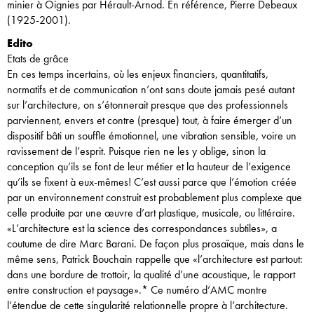
minier à Oignies par Hérault-Arnod. En référence, Pierre Debeaux
(1925-2001).
Edito
Etats de grâce
En ces temps incertains, où les enjeux financiers, quantitatifs,
normatifs et de communication n’ont sans doute jamais pesé autant
sur l’architecture, on s’étonnerait presque que des professionnels
parviennent, envers et contre (presque) tout, à faire émerger d’un
dispositif bâti un souffle émotionnel, une vibration sensible, voire un
ravissement de l’esprit. Puisque rien ne les y oblige, sinon la
conception qu’ils se font de leur métier et la hauteur de l’exigence
qu’ils se fixent à eux-mêmes! C’est aussi parce que l’émotion créée
par un environnement construit est probablement plus complexe que
celle produite par une œuvre d’art plastique, musicale, ou littéraire.
«L’architecture est la science des correspondances subtiles», a
coutume de dire Marc Barani. De façon plus prosaïque, mais dans le
même sens, Patrick Bouchain rappelle que «l’architecture est partout:
dans une bordure de trottoir, la qualité d’une acoustique, le rapport
entre construction et paysage».* Ce numéro d’AMC montre
l’étendue de cette singularité relationnelle propre à l’architecture.