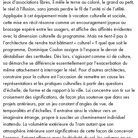
jeux d’associations libres, il mêle le terne au coloré, le grand au petit,
le réel à l’illusion, sans jamais perdre le fil de l’unité ni de l’utilité.
Appliquée à cet équipement mixte à vocation culturelle et sociale,
cette mise en récit résonne comme un encouragement joyeux au
brassage espéré entre les usagers, et affiche des affinités évidentes
avec la dimension culturelle du programme. Mais ne tient-il pas à
l’architecture de rendre tout bâtiment « culturel » ? quel que soit le
programme, Dominique Coulon assigne à l’espace le devoir de
déstabiliser des certitudes. Dès lors, s’agissant comme ici de culture,
sa démarche se différencie essentiellement par l’exacerbation du
même attachement à interroger le réel. Pour d’autres architectes,
construire pour la culture est l’occasion de remettre en cause les
représentations et les pratiques culturelles à partir des questions
d’échelle, de forme et de rapport à la ville. Lui concentre son tir sur le
croisement des significations, de façon plus soutenue que dans ses
projets antérieurs, par un jeu constant d’angles de vue, de
temporalités et d’échelles. Il entraîne ainsi le visiteur vers un
imaginaire étrange, propre à susciter un cheminement individuel
inattendu. La volumétrie extérieure du Tram autant que son
atmosphère intérieure sont significatives de cette façon de concevoir
l’espace. Faisant alliance avec la déclivité du sol, les volumes ne se