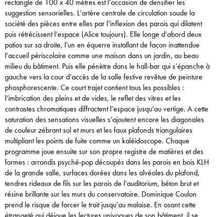
rectangle de 100 x 40 mètres est l’occasion de densifier les
suggestion sensorielles. L’artère centrale de circulation soude la
société des pièces entre elles par l’inflexion des parois qui dilatent
puis rétrécissent l’espace (Alice toujours). Elle longe d’abord deux
patios sur sa droite, l’un en équerre installant de façon inattendue
l’accueil périscolaire comme une maison dans un jardin, au beau
milieu du bâtiment. Puis elle pénètre dans le hall-bar qui s’épanche à
gauche vers la cour d’accès de la salle festive revêtue de peinture
phosphorescente. Ce court trajet contient tous les possibles :
l’imbrication des pleins et de vides, le reflet des vitres et les
contrastes chromatiques diffractent l’espace jusqu’au vertige. A cette
saturation des sensations visuelles s’ajoutent encore les diagonales
de couleur zébrant sol et murs et les faux plafonds triangulaires
multipliant les points de fuite comme un kaléidoscope. Chaque
programme joue ensuite sur son propre registre de matières et des
formes : arrondis psyché-pop découpés dans les parois en bois KLH
de la grande salle, surfaces dorées dans les alvéoles du plafond,
tendres rideaux de fils sur les parois de l’auditorium, béton brut et
résine brillante sur les murs du conservatoire. Dominique Coulon
prend le risque de forcer le trait jusqu’au malaise. En osant cette
étrangeté qui déjoue les lectures univoques de son bâtiment, il se