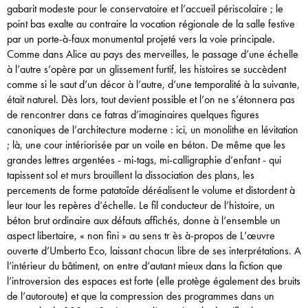
gabarit modeste pour le conservatoire et l’accueil périscolaire ; le
point bas exalte au contraire la vocation régionale de la salle festive
par un porte-à-faux monumental projeté vers la voie principale.
Comme dans Alice au pays des merveilles, le passage d’une échelle
à l’autre s’opère par un glissement furtif, les histoires se succèdent
comme si le saut d’un décor à l’autre, d’une temporalité à la suivante,
était naturel. Dès lors, tout devient possible et l’on ne s’étonnera pas
de rencontrer dans ce fatras d’imaginaires quelques figures
canoniques de l’architecture moderne : ici, un monolithe en lévitation
; là, une cour intériorisée par un voile en béton. De même que les
grandes lettres argentées - mi-tags, mi-calligraphie d’enfant - qui
tapissent sol et murs brouillent la dissociation des plans, les
percements de forme patatoïde déréalisent le volume et distordent à
leur tour les repères d’échelle. Le fil conducteur de l’histoire, un
béton brut ordinaire aux défauts affichés, donne à l’ensemble un
aspect libertaire, « non fini » au sens tr ès à-propos de L’œuvre
ouverte d’Umberto Eco, laissant chacun libre de ses interprétations. A
l’intérieur du bâtiment, on entre d’autant mieux dans la fiction que
l’introversion des espaces est forte (elle protège également des bruits
de l’autoroute) et que la compression des programmes dans un