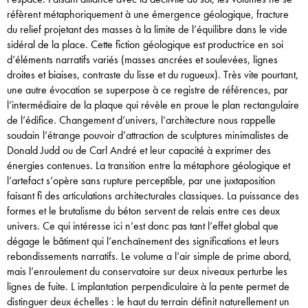
réfèrent métaphoriquement à une émergence géologique, fracture
du relief projetant des masses à la limite de l’équilibre dans le vide
sidéral de la place. Cette fiction géologique est productrice en soi
d’éléments narratifs variés (masses ancrées et soulevées, lignes
droites et biaises, contraste du lisse et du rugueux). Très vite pourtant,
une autre évocation se superpose à ce registre de références, par
l’intermédiaire de la plaque qui révèle en proue le plan rectangulaire
de l’édifice. Changement d’univers, l’architecture nous rappelle
soudain l’étrange pouvoir d’attraction de sculptures minimalistes de
Donald Judd ou de Carl André et leur capacité à exprimer des
énergies contenues. La transition entre la métaphore géologique et
l’artefact s’opère sans rupture perceptible, par une juxtaposition
faisant fi des articulations architecturales classiques. La puissance des
formes et le brutalisme du béton servent de relais entre ces deux
univers. Ce qui intéresse ici n’est donc pas tant l’effet global que
dégage le bâtiment qui l’enchaînement des significations et leurs
rebondissements narratifs. Le volume a l’air simple de prime abord,
mais l’enroulement du conservatoire sur deux niveaux perturbe les
lignes de fuite. L implantation perpendiculaire à la pente permet de
distinguer deux échelles : le haut du terrain définit naturellement un